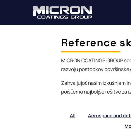
Reference s
MICRON COATINGS GROUP sodeluj
razvoju postopkov površinske o
Zahvaljujoč našim izkušnjam i
poiščemo najboljše rešitve za 
All
Aerospace and de
Mo