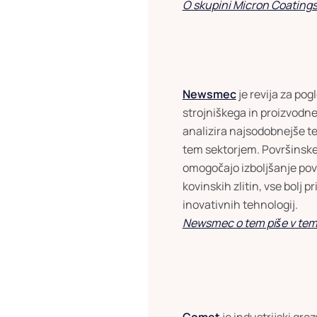
O skupini Micron Coatings 
Newsmec
je revija za po
strojniškega in proizvodne
analizira najsodobnejše 
tem sektorjem. Površinske 
omogočajo izboljšanje pov
kovinskih zlitin, vse bolj p
inovativnih tehnologij.
Newsmec o tem piše v tem
Comet
je industrijski groz