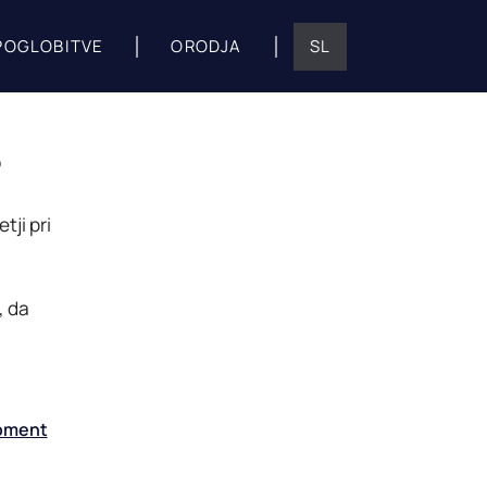
POGLOBITVE
ORODJA
SL
S
ji pri
, da
ipment