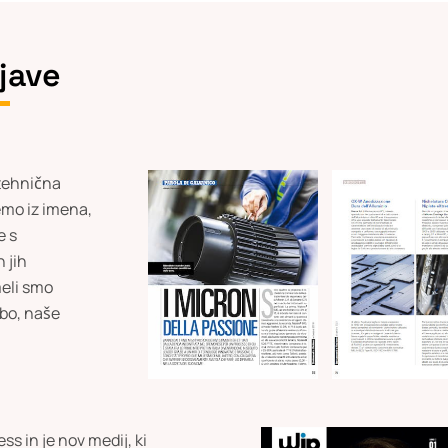
jave
tehnična
remo iz imena,
e s
 jih
meli smo
dbo, naše
s in je nov medij, ki