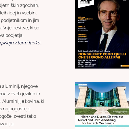
djetniških zgodbah,
cih idej in vsebin.
i podjetnikom in jim
šnje, rešitve, ki so
va podjetja.
pišejo v tem članku.
a aluminij, njegove
ena v dveh jezikih in
Aluminij je kovina, ki
s najpogosteje
ogoče izvesti tako
zacijo.