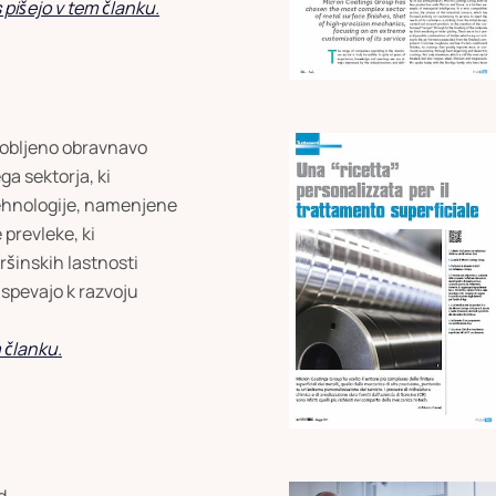
pišejo v tem članku.
globljeno obravnavo
ga sektorja, ki
tehnologije, namenjene
prevleke, ki
ršinskih lastnosti
rispevajo k razvoju
 članku.
d