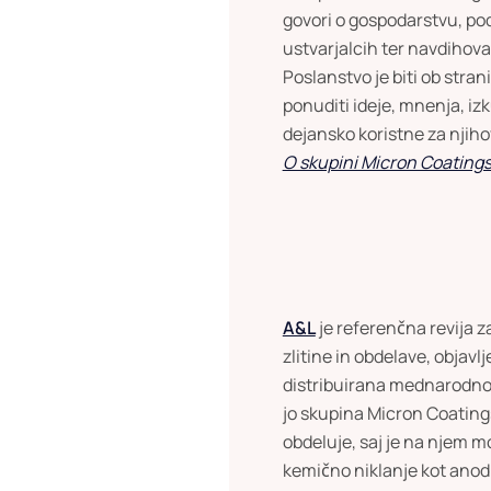
govori o gospodarstvu, po
ustvarjalcih ter navdihoval
Poslanstvo je biti ob stran
ponuditi ideje, mnenja, izku
dejansko koristne za njiho
O skupini Micron Coatings 
A&L
je referenčna revija z
zlitine in obdelave, objavlj
distribuirana mednarodno. 
jo skupina Micron Coating
obdeluje, saj je na njem m
kemično niklanje kot anodi