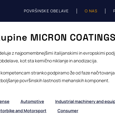
POVRŠINSKE OBELAVE
O NAS
kupine MICRON COATING
e z najpomembnejšimi italijanskimi in evropskimi podjet
bdelave, kot sta kemično niklanje in anodizacija.
n kompetencam stranko podpiramo že od faze načrtovanja
izboljšanje površinskih lastnosti mehanskih komponent.
fense
Automotive
Industrial machinery and equ
torbike and Motorsport
Consumer