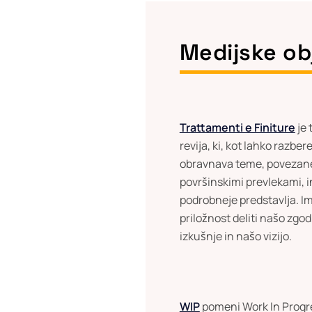
Medijske ob
Trattamenti e Finiture
je 
revija, ki, kot lahko razbe
obravnava teme, povezan
površinskimi prevlekami, in
podrobneje predstavlja. I
priložnost deliti našo zgo
izkušnje in našo vizijo.
WIP
pomeni Work In Progres