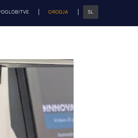
POGLOBITVE
ORODJA
SL