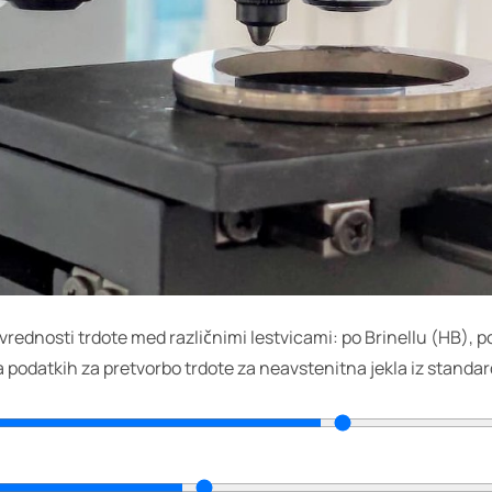
rednosti trdote med različnimi lestvicami: po Brinellu (HB), p
 podatkih za pretvorbo trdote za neavstenitna jekla iz standa