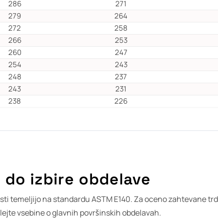
286
271
279
264
272
258
266
253
260
247
254
243
248
237
243
231
238
226
 do izbire obdelave
ti temeljijo na standardu ASTM E140. Za oceno zahtevane trd
lejte vsebine o glavnih površinskih obdelavah.