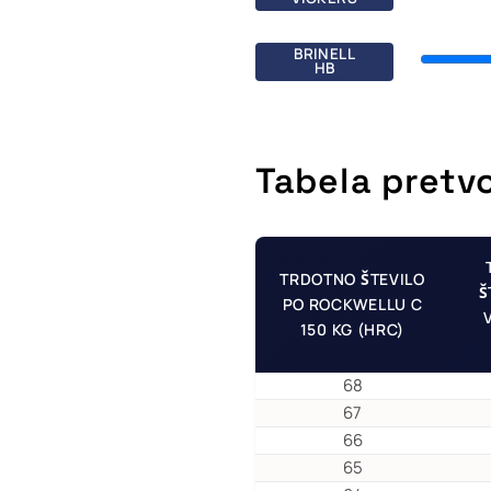
BRINELL
HB
Tabela pretv
TRDOTNO ŠTEVILO
Š
PO ROCKWELLU C
150 KG (HRC)
68
67
66
65