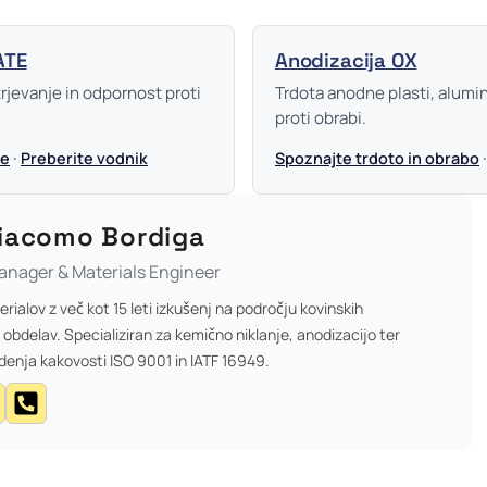
ATE
Anodizacija OX
rjevanje in odpornost proti
Trdota anodne plasti, alumin
proti obrabi.
·
ve
Preberite vodnik
Spoznajte trdoto in obrabo
Giacomo Bordiga
anager & Materials Engineer
erialov z več kot 15 leti izkušenj na področju kovinskih
 obdelav. Specializiran za kemično niklanje, anodizacijo ter
denja kakovosti ISO 9001 in IATF 16949.