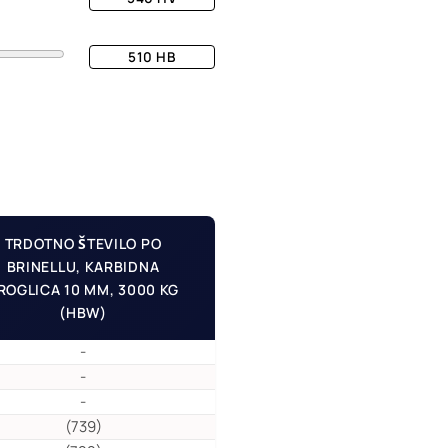
510
HB
TRDOTNO ŠTEVILO PO
BRINELLU, KARBIDNA
ROGLICA 10 MM, 3000 KG
(HBW)
-
-
-
(739)