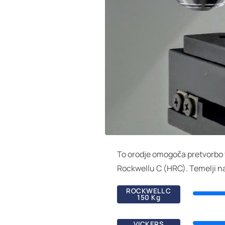
To orodje omogoča pretvorbo v
Rockwellu C (HRC). Temelji na
ROCKWELL C
150 Kg
VICKERS