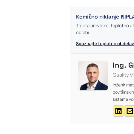
Kemično niklanje NIPL
Trdota prevleke, toplotno ut
obrabi.
Spoznajte toplotne obdela
Ing. 
Quality M
Inženir mat
površinskih
sisteme vo