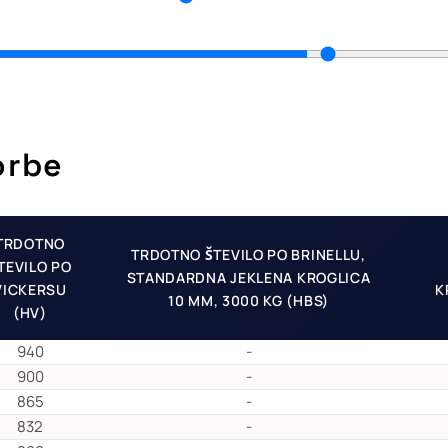
orbe
TRDOTNO
TRDOTNO ŠTEVILO PO BRINELLU,
TEVILO PO
STANDARDNA JEKLENA KROGLICA
VICKERSU
K
10 MM, 3000 KG (HBS)
(HV)
940
-
900
-
865
-
832
-