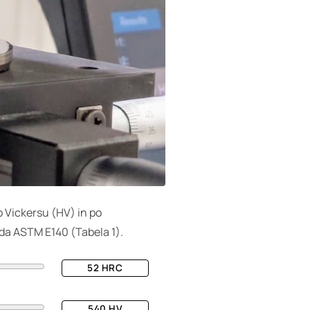
o Vickersu (HV) in po
rda ASTM E140 (Tabela 1).
52
HRC
540
HV