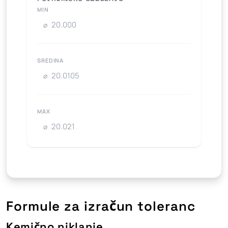
MIN
⌀
SREDINA
⌀
MAX
⌀
Formule za izračun toleranc
Kemično niklanje