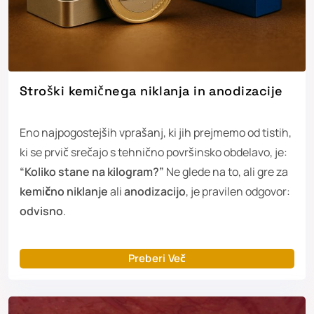
Stroški kemičnega niklanja in anodizacije
Eno najpogostejših vprašanj, ki jih prejmemo od tistih,
ki se prvič srečajo s tehnično površinsko obdelavo, je:
“Koliko stane na kilogram?”
Ne glede na to, ali gre za
kemično niklanje
ali
anodizacijo
, je pravilen odgovor:
odvisno
.
Preberi Več