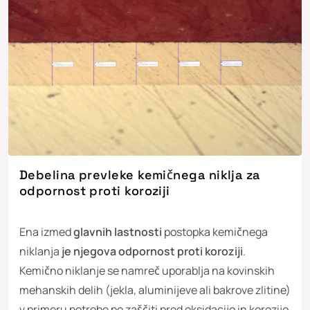
Debelina prevleke kemičnega niklja za
odpornost proti koroziji
Ena izmed
glavnih lastnosti
postopka kemičnega
niklanja
je njegova odpornost proti koroziji
.
Kemično niklanje se namreč uporablja na kovinskih
mehanskih delih (jekla, aluminijeve ali bakrove zlitine)
v primeru potrebe po zaščiti pred oksidacijo in korozijo