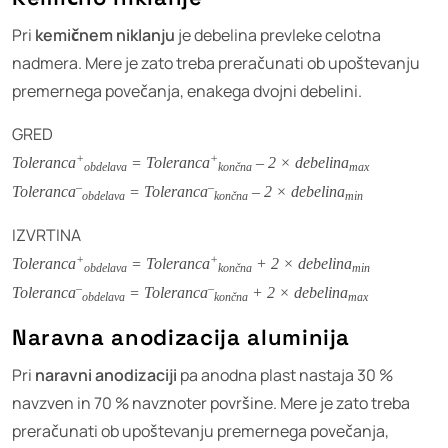
Pri
kemičnem niklanju
je debelina prevleke celotna
nadmera. Mere je zato treba preračunati ob upoštevanju
premernega povečanja, enakega dvojni debelini.
GRED
+
+
Toleranca
= Toleranca
– 2 × debelina
obdelava
končna
max
–
–
Toleranca
= Toleranca
– 2 × debelina
obdelava
končna
min
IZVRTINA
+
+
Toleranca
= Toleranca
+ 2 × debelina
obdelava
končna
min
–
–
Toleranca
= Toleranca
+ 2 × debelina
obdelava
končna
max
Naravna anodizacija aluminija
Pri
naravni anodizaciji
pa anodna plast nastaja 30 %
navzven in 70 % navznoter površine. Mere je zato treba
preračunati ob upoštevanju premernega povečanja,