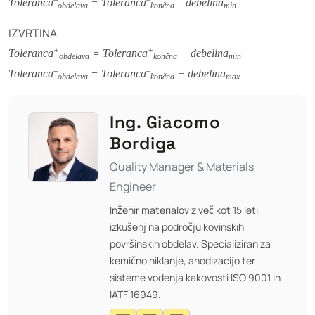
Toleranca
= Toleranca
– debelina
obdelava
končna
min
IZVRTINA
+
+
Toleranca
= Toleranca
+ debelina
obdelava
končna
min
–
–
Toleranca
= Toleranca
+ debelina
obdelava
končna
max
Ing. Giacomo
Bordiga
Quality Manager & Materials
Engineer
Inženir materialov z več kot 15 leti
izkušenj na področju kovinskih
površinskih obdelav. Specializiran za
kemično niklanje, anodizacijo ter
sisteme vodenja kakovosti ISO 9001 in
IATF 16949.