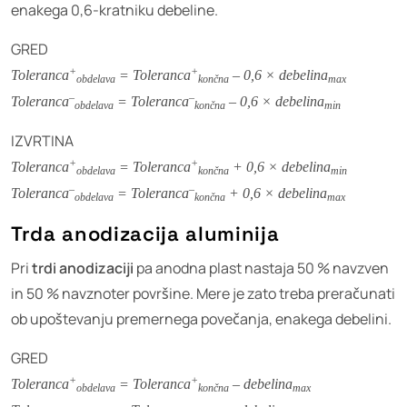
enakega 0,6-kratniku debeline.
GRED
+
+
Toleranca
= Toleranca
– 0,6 × debelina
obdelava
končna
max
–
–
Toleranca
= Toleranca
– 0,6 × debelina
obdelava
končna
min
IZVRTINA
+
+
Toleranca
= Toleranca
+ 0,6 × debelina
obdelava
končna
min
–
–
Toleranca
= Toleranca
+ 0,6 × debelina
obdelava
končna
max
Trda anodizacija aluminija
Pri
trdi anodizaciji
pa anodna plast nastaja 50 % navzven
in 50 % navznoter površine. Mere je zato treba preračunati
ob upoštevanju premernega povečanja, enakega debelini.
GRED
+
+
Toleranca
= Toleranca
– debelina
obdelava
končna
max
–
–