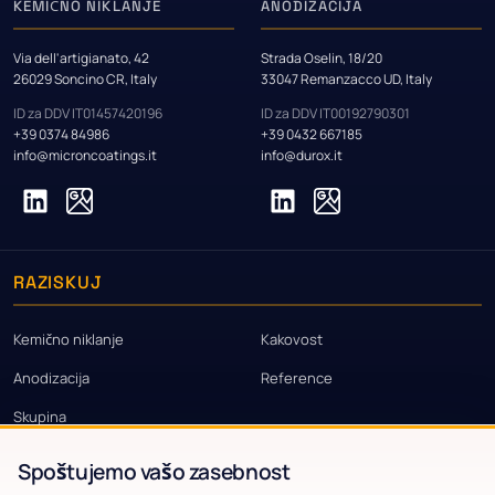
KEMIČNO NIKLANJE
ANODIZACIJA
Via dell'artigianato, 42
Strada Oselin, 18/20
26029 Soncino CR, Italy
33047 Remanzacco UD, Italy
ID za DDV IT01457420196
ID za DDV IT00192790301
+39 0374 84986
+39 0432 667185
info@microncoatings.it
info@durox.it
RAZISKUJ
Kemično niklanje
Kakovost
Anodizacija
Reference
Skupina
Spoštujemo vašo zasebnost