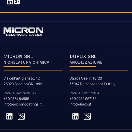
MICRON SRL
DUROX SRL
NICHELATURA CHIMICA
ANODIZZAZIONE
Via dell'artigianato, 42
Strada Oselin, 18/20
26029 Soncino CR, Italy
33047 Remanzacco UD, Italy
P.IVA IT01457420196
P.IVA IT00192790301
+39 0374 84986
+39 0432 667185
info@microncoatings.it
info@durox.it