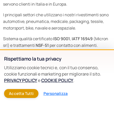
servono clienti in Italia e in Europa.
I principali settori che utilizzano i nostri rivestimenti sono
automotive, pneumatica, medicale, packaging, tessile,
motorsport, bike, navale e aerospaziale.
Sistema qualità certificato
ISO 9001
,
IATF 16949
(Micron
srl) e trattamenti
NSF-51
per contatto con alimenti.
Da oltre 50 anni il nostro obiettivo è la totale soddisfazione
Rispettiamo la tua privacy
del Cliente che raggiungiamo grazie al profondo know-
Utilizziamo cookie tecnici e, con il tuo consenso,
how tecnico e al costante aggiornamento di competenze,
cookie funzionali e marketing per migliorare il sito.
impianti e processi produttivi.
PRIVACY POLICY
e
COOKIE POLICY
.
Accetta Tutti
Personalizza
Scopri La Nostra Storia E Gli Stabilimenti
Scopri I Trattamenti