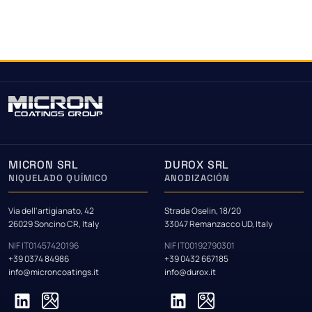
MICRON SRL
DUROX SRL
NIQUELADO QUÍMICO
ANODIZACIÓN
Via dell'artigianato, 42
Strada Oselin, 18/20
26029 Soncino CR, Italy
33047 Remanzacco UD, Italy
NIF IT01457420196
NIF IT00192790301
+39 0374 84986
+39 0432 667185
info@microncoatings.it
info@durox.it