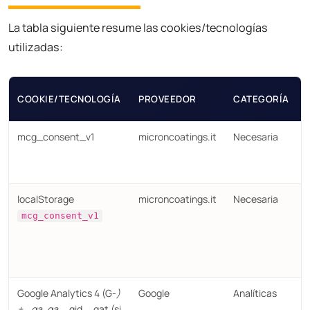
La tabla siguiente resume las cookies/tecnologías
utilizadas:
COOKIE/TECNOLOGÍA
PROVEEDOR
CATEGORÍA
mcg_consent_v1
microncoatings.it
Necesaria
localStorage
microncoatings.it
Necesaria
mcg_consent_v1
Google Analytics 4 (G-
)
Google
Analíticas
+ _ga,
ga
, _gid, _gat (si